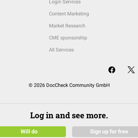
Login Services
Content Marketing
Market Research
CME sponsorship
All Services
© 2026 DocCheck Community GmbH
Log in and see more.
Will do
Sign up for free