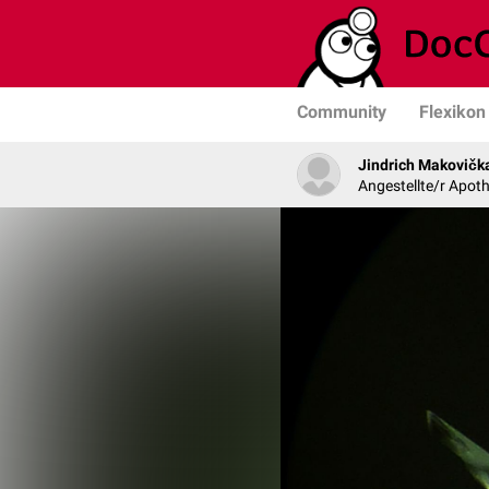
Community
Flexikon
Jindrich Makovičk
Angestellte/r Apoth