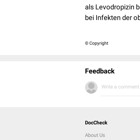
als Levodropizin b
bei Infekten der 
© Copyright
Feedback
Write a comment.
DocCheck
About Us