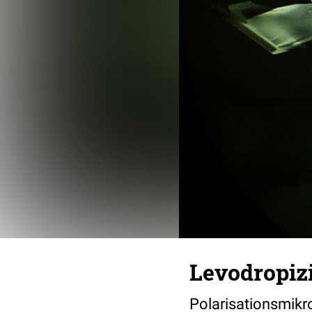
Levodropiz
Polarisationsmik