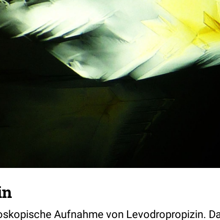
in
roskopische Aufnahme von Levodropropizin. Da