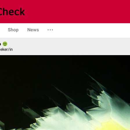
Shop
News
a
eker/in