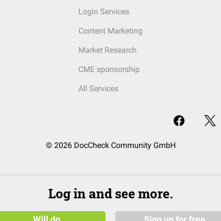
Login Services
Content Marketing
Market Research
CME sponsorship
All Services
© 2026 DocCheck Community GmbH
Log in and see more.
Will do
Sign up for free