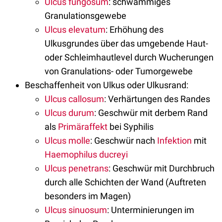
Ulcus fungosum
: schwammiges
Granulationsgewebe
Ulcus elevatum
: Erhöhung des
Ulkusgrundes über das umgebende Haut-
oder Schleimhautlevel durch Wucherungen
von Granulations- oder Tumorgewebe
Beschaffenheit von Ulkus oder Ulkusrand:
Ulcus callosum
: Verhärtungen des Randes
Ulcus durum
: Geschwür mit derbem Rand
als
Primäraffekt
bei Syphilis
Ulcus molle
: Geschwür nach
Infektion
mit
Haemophilus ducreyi
Ulcus penetrans
: Geschwür mit Durchbruch
durch alle Schichten der Wand (Auftreten
besonders im Magen)
Ulcus sinuosum
: Unterminierungen im