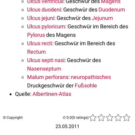
Ulcus ventriculi
: Geschwür des
Magens
Ulcus duodeni
: Geschwür des
Duodenum
Ulcus jejuni
: Geschwür des
Jejunum
Ulcus pyloricum
: Geschwür im Bereich des
Pylorus
des Magens
Ulcus recti
: Geschwür im Bereich des
Rectum
Ulcus septi nasi
: Geschwür des
Nasenseptum
Malum perforans
:
neuropathisches
Druckgeschwür der
Fußsohle
Quelle:
Albertinen-Atlas
© Copyright
(0 ratings)
23.05.2011