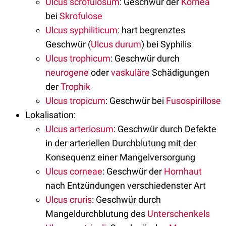
Ulcus scrofulosum
: Geschwür der
Kornea
bei
Skrofulose
Ulcus syphiliticum
: hart begrenztes
Geschwür (
Ulcus durum
) bei Syphilis
Ulcus trophicum
: Geschwür durch
neurogene
oder
vaskuläre
Schädigungen
der
Trophik
Ulcus tropicum
: Geschwür bei
Fusospirillose
Lokalisation:
Ulcus arteriosum
: Geschwür durch Defekte
in der arteriellen Durchblutung mit der
Konsequenz einer Mangelversorgung
Ulcus corneae
: Geschwür der
Hornhaut
nach Entzündungen verschiedenster Art
Ulcus cruris
: Geschwür durch
Mangeldurchblutung des
Unterschenkels