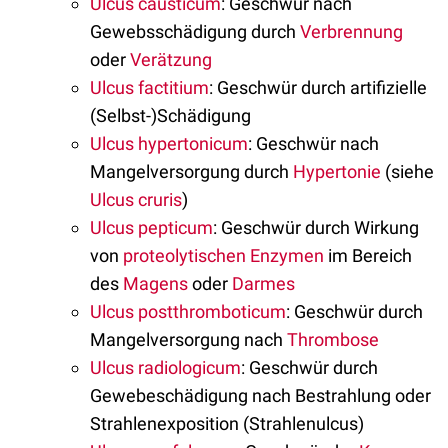
Ulcus causticum
: Geschwür nach
Gewebsschädigung durch
Verbrennung
oder
Verätzung
Ulcus factitium
: Geschwür durch artifizielle
(Selbst-)Schädigung
Ulcus hypertonicum
: Geschwür nach
Mangelversorgung durch
Hypertonie
(siehe
Ulcus cruris
)
Ulcus pepticum
: Geschwür durch Wirkung
von
proteolytischen
Enzymen
im Bereich
des
Magens
oder
Darmes
Ulcus postthromboticum
: Geschwür durch
Mangelversorgung nach
Thrombose
Ulcus radiologicum
: Geschwür durch
Gewebeschädigung nach Bestrahlung oder
Strahlenexposition (Strahlenulcus)