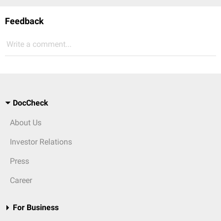
Feedback
Write a comment...
DocCheck
About Us
Investor Relations
Press
Career
For Business