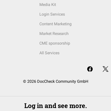
Media Kit
Login Services
Content Marketing
Market Research
CME sponsorship
All Services
© 2026 DocCheck Community GmbH
Log in and see more.