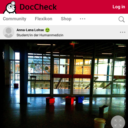
Log in
Community
Flexikon
Shop
Anna-Lena Lohse
Student/in der Humanmedizin