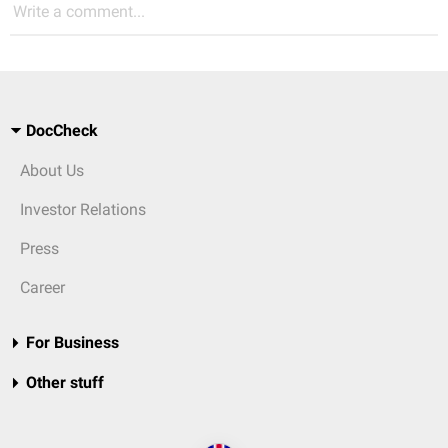
Write a comment...
DocCheck
About Us
Investor Relations
Press
Career
For Business
Other stuff