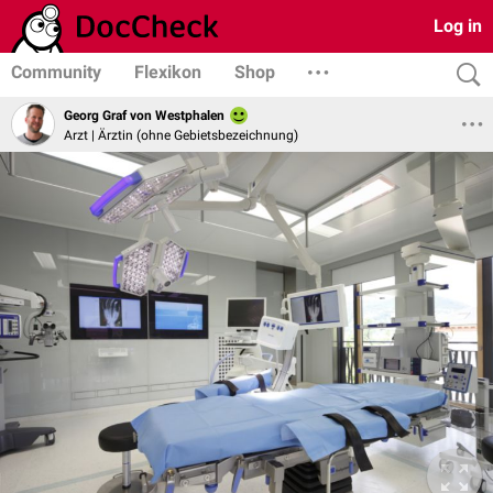
Log in
Community
Flexikon
Shop
Georg Graf von Westphalen
Arzt | Ärztin (ohne Gebietsbezeichnung)