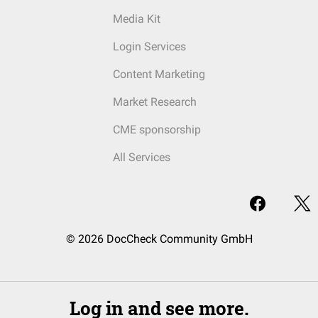
Media Kit
Login Services
Content Marketing
Market Research
CME sponsorship
All Services
© 2026 DocCheck Community GmbH
Log in and see more.