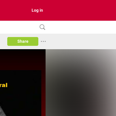
Log in
Share