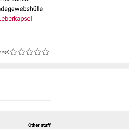
Bindegewebshülle
Leberkapsel
atings)
Other stuff