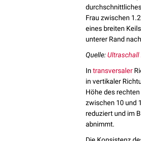
durchschnittliches
Frau zwischen 1.2
eines breiten Kei
unterer Rand nac
Quelle:
Ultraschall
In
transversaler
Ri
in vertikaler Rich
Höhe des rechten
zwischen 10 und 1
reduziert und im B
abnimmt.
Die Konsistenz des