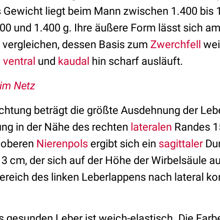
 Gewicht liegt beim Mann zwischen 1.400 bis 1
00 und 1.400 g. Ihre äußere Form lässt sich am
ls vergleichen, dessen Basis zum
Zwerchfell
wei
h
ventral
und
kaudal
hin scharf ausläuft.
 im Netz
chtung beträgt die größte Ausdehnung der Leb
tung in der Nähe des rechten
lateralen
Randes 15
 oberen
Nierenpols
ergibt sich ein
sagittaler
Du
3 cm, der sich auf der Höhe der Wirbelsäule a
ereich des linken Leberlappens nach lateral kon
 gesunden Leber ist weich-elastisch. Die Farbe