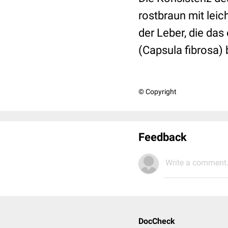
rostbraun mit lei
der Leber, die das
(Capsula fibrosa)
© Copyright
Feedback
Write a comment.
DocCheck