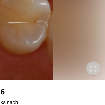
26
nks nach