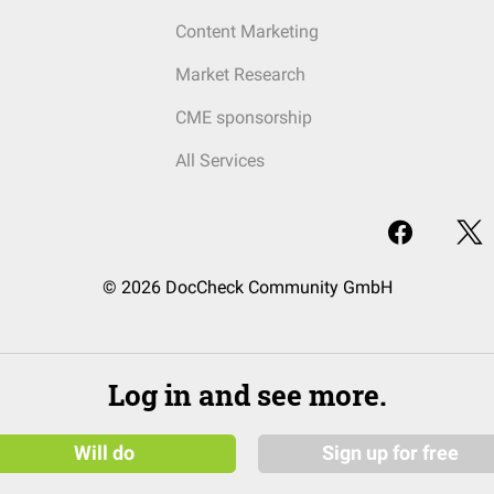
Content Marketing
Market Research
CME sponsorship
All Services
© 2026 DocCheck Community GmbH
Log in and see more.
Will do
Sign up for free