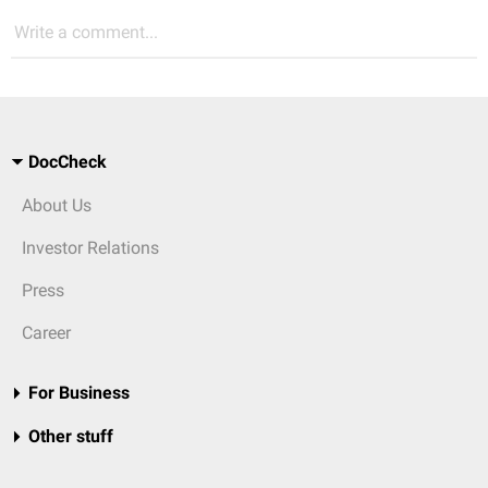
Write a comment...
DocCheck
About Us
Investor Relations
Press
Career
For Business
Other stuff