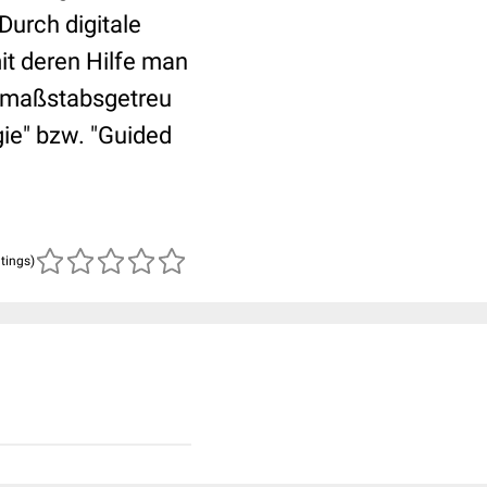
Durch digitale
t deren Hilfe man
n maßstabsgetreu
gie" bzw. "Guided
atings)