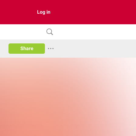
Log in
Share