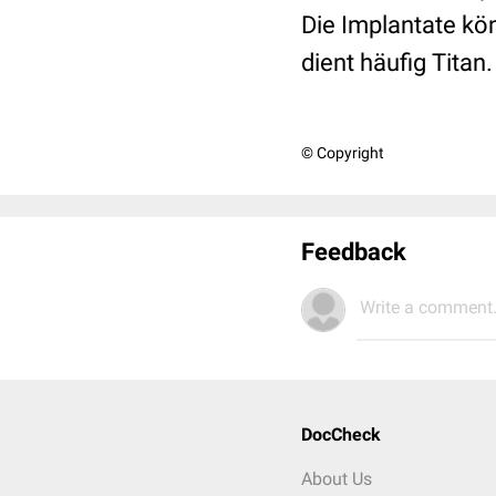
Die Implantate kö
dient häufig Titan.
© Copyright
Feedback
Write a comment.
DocCheck
About Us