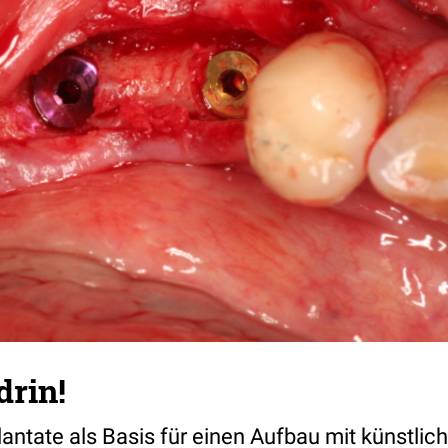
drin!
lantate als Basis für einen Aufbau mit künstli