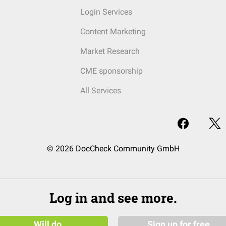
Login Services
Content Marketing
Market Research
CME sponsorship
All Services
© 2026 DocCheck Community GmbH
Log in and see more.
Will do
Sign up for free