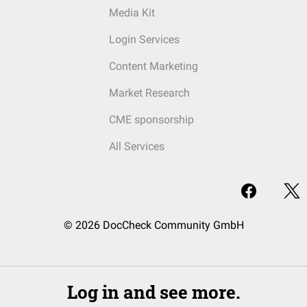
Media Kit
Login Services
Content Marketing
Market Research
CME sponsorship
All Services
© 2026 DocCheck Community GmbH
Log in and see more.