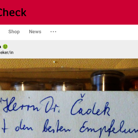
Shop
News
a
eker/in