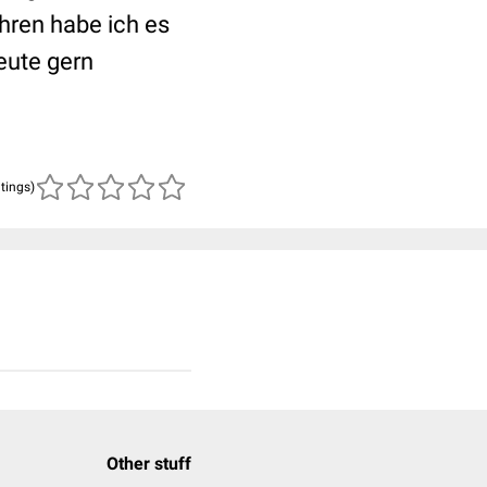
hren habe ich es
eute gern
atings)
Other stuff