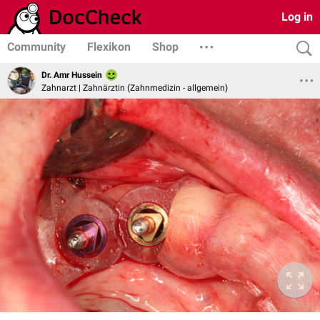
Log in
Community
Flexikon
Shop
Dr. Amr Hussein
Zahnarzt | Zahnärztin (Zahnmedizin - allgemein)