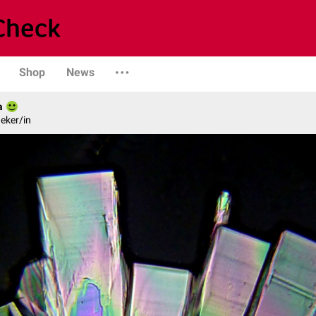
Shop
News
a
eker/in