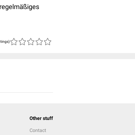
nregelmäßiges
atings)
Other stuff
Contact