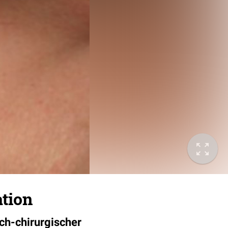
tion
sch-chirurgischer