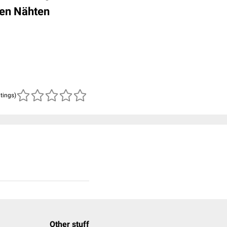
ten Nähten
atings)
Other stuff