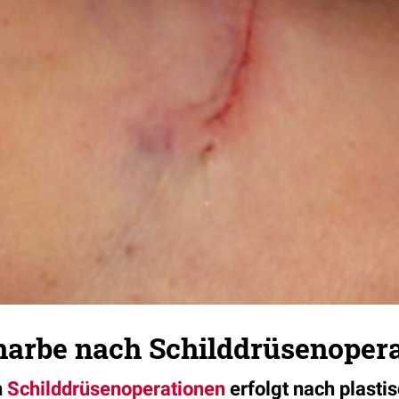
narbe nach Schilddrüsenopera
h
Schilddrüsenoperationen
erfolgt nach plasti