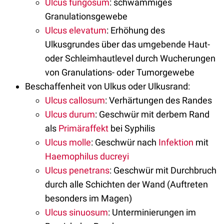
Ulcus fungosum
: schwammiges
Granulationsgewebe
Ulcus elevatum
: Erhöhung des
Ulkusgrundes über das umgebende Haut-
oder Schleimhautlevel durch Wucherungen
von Granulations- oder Tumorgewebe
Beschaffenheit von Ulkus oder Ulkusrand:
Ulcus callosum
: Verhärtungen des Randes
Ulcus durum
: Geschwür mit derbem Rand
als
Primäraffekt
bei Syphilis
Ulcus molle
: Geschwür nach
Infektion
mit
Haemophilus ducreyi
Ulcus penetrans
: Geschwür mit Durchbruch
durch alle Schichten der Wand (Auftreten
besonders im Magen)
Ulcus sinuosum
: Unterminierungen im