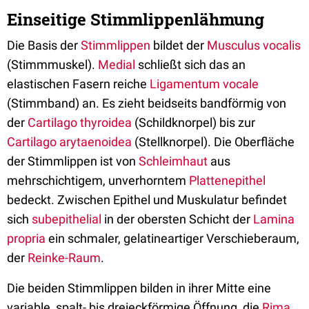
Einseitige Stimmlippenlähmung
Die Basis der
Stimmlippen
bildet der
Musculus vocalis
(Stimmmuskel).
Medial
schließt sich das an
elastischen Fasern reiche
Ligamentum vocale
(Stimmband) an. Es zieht beidseits bandförmig von
der
Cartilago thyroidea
(Schildknorpel) bis zur
Cartilago arytaenoidea
(Stellknorpel). Die Oberfläche
der Stimmlippen ist von
Schleimhaut
aus
mehrschichtigem, unverhorntem
Plattenepithel
bedeckt. Zwischen Epithel und Muskulatur befindet
sich
subepithelial
in der obersten Schicht der
Lamina
propria
ein schmaler, gelatineartiger Verschieberaum,
der
Reinke-Raum
.
Die beiden Stimmlippen bilden in ihrer Mitte eine
variable, spalt- bis dreieckförmige Öffnung, die
Rima