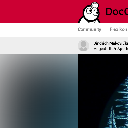
Community
Flexikon
Jindrich Makovičk
Angestellte/r Apoth