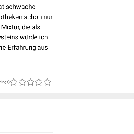
hat schwache
potheken schon nur
ixtur, die als
ysteins würde ich
ene Erfahrung aus
atings)