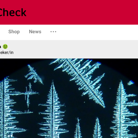
Shop
News
a
eker/in