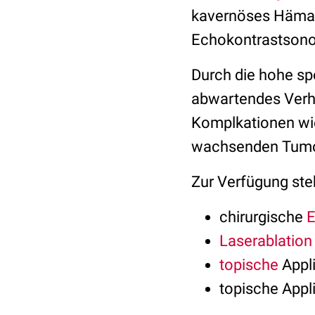
kavernöses Hämang
Echokontrastsono
Durch die hohe sp
abwartendes Verha
Komplkationen wie
wachsenden Tumor
Zur Verfügung ste
chirurgische
E
Laserablation
topische
Appl
topische Appl