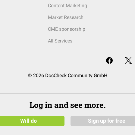
Content Marketing
Market Research
CME sponsorship
All Services
© 2026 DocCheck Community GmbH
Log in and see more.
Will do
Sign up for free