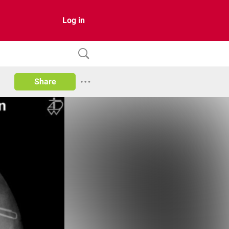
Log in
Share