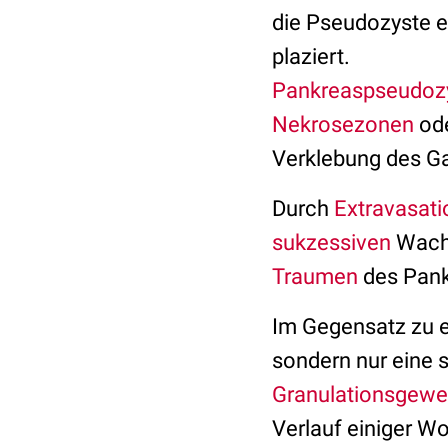
die Pseudozyste e
plaziert.
Pankreaspseudoz
Nekrosezonen
ode
Verklebung des G
Durch
Extravasati
sukzessiven
Wachs
Traumen
des Pankr
Im Gegensatz zu 
sondern nur eine 
Granulationsgew
Verlauf einiger W