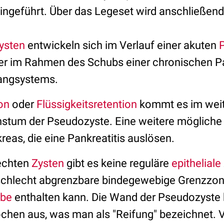
ingeführt. Über das Legeset wird anschließend 
ysten
entwickeln sich im Verlauf einer akuten
P
r im Rahmen des Schubs einer chronischen Pa
angsystems.
on
oder
Flüssigkeitsretention
kommt es im weit
tum der Pseudozyste. Eine weitere mögliche 
eas, die eine Pankreatitis auslösen.
echten
Zysten
gibt es keine reguläre
epitheliale
schlecht abgrenzbare bindegewebige Grenzzone
ebe
enthalten kann. Die Wand der Pseudozyste bi
ochen aus, was man als "Reifung" bezeichnet. 