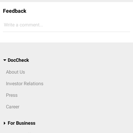
Feedback
Write a comment...
DocCheck
About Us
Investor Relations
Press
Career
For Business