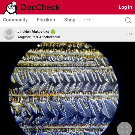
Log in
Community
Flexikon
Shop
Jindrich Makovička
Angestellte/r Apotheker/in