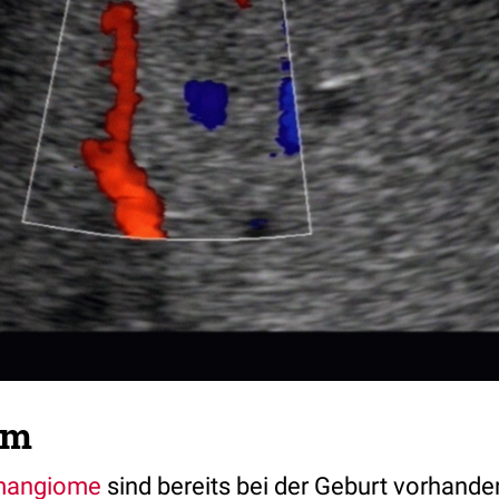
om
angiome
sind bereits bei der Geburt vorhande