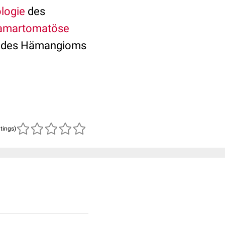
ologie
des
amartomatöse
ng des Hämangioms
atings)