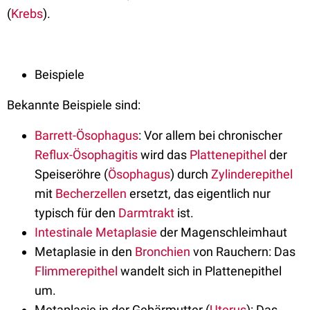
(
Krebs
).
Beispiele
Bekannte Beispiele sind:
Barrett-Ösophagus
: Vor allem bei chronischer
Reflux-Ösophagitis
wird das
Plattenepithel
der
Speiseröhre (
Ösophagus
) durch
Zylinderepithel
mit
Becherzellen
ersetzt, das eigentlich nur
typisch für den
Darmtrakt
ist.
Intestinale Metaplasie
der Magenschleimhaut
Metaplasie in den
Bronchien
von Rauchern: Das
Flimmerepithel
wandelt sich in Plattenepithel
um.
Metaplasie in der Gebärmutter (
Uterus
): Das