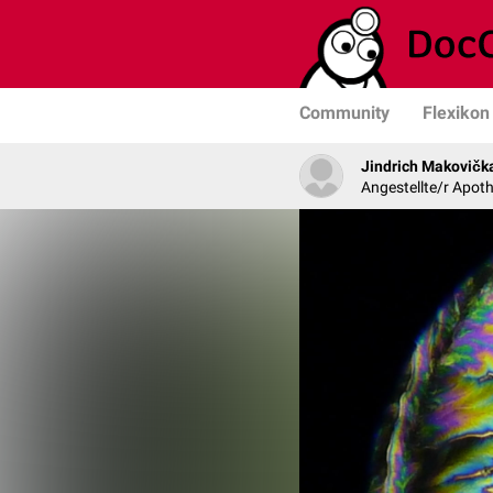
Community
Flexikon
Jindrich Makovičk
Angestellte/r Apoth