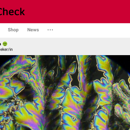
Shop
News
a
eker/in