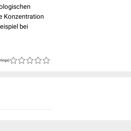
tologischen
e Konzentration
eispiel bei
atings)