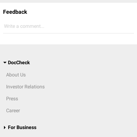
Feedback
Write a comment...
DocCheck
About Us
Investor Relations
Press
Career
For Business