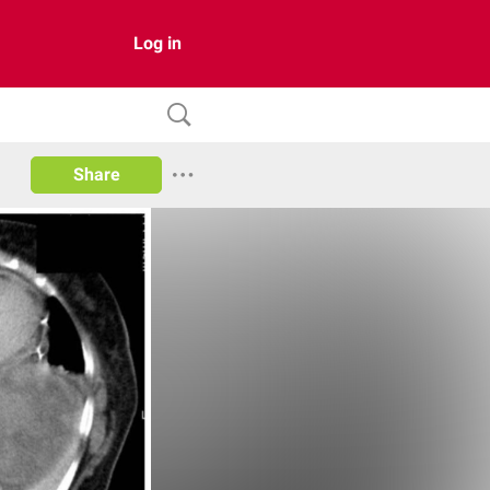
Log in
Share