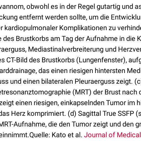
annom, obwohl es in der Regel gutartig und a
ckung entfernt werden sollte, um die Entwickl
r kardiopulmonaler Komplikationen zu verhinde
es Brustkorbs am Tag der Aufnahme in die Kl
raerguss, Mediastinalverbreiterung und Herzve
es CT-Bild des Brustkorbs (Lungenfenster), 
rddrainage, das einen riesigen hintersten Med
ss und einen bilateralen Pleuraerguss zeigt. (c
tresonanztomographie (MRT) der Brust nach 
zeigt einen riesigen, einkapselnden Tumor im h
as Herz komprimiert. (d) Sagittal True SSFP (s
 MRT-Aufnahme, die den Tumor zeigt und den gr
einnimmt.Quelle: Kato et al.
Journal of Medica