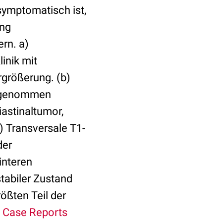
symptomatisch ist,
ung
rn. a)
inik mit
rgrößerung. (b)
aufgenommen
iastinaltumor,
) Transversale T1-
der
interen
tabiler Zustand
ößten Teil der
l Case Reports