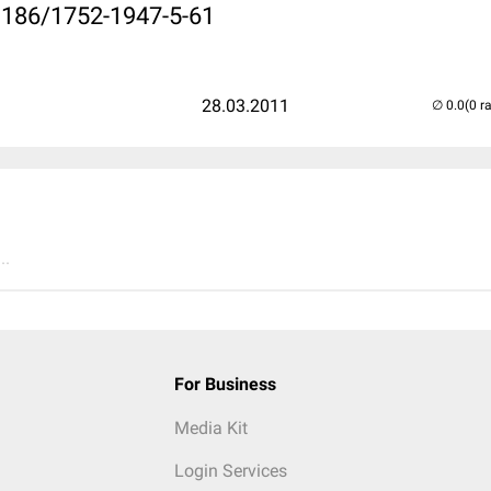
.1186/1752-1947-5-61
28.03.2011
(0 r
..
For Business
Media Kit
Login Services