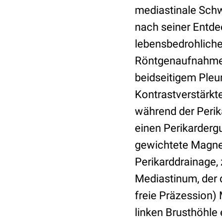
mediastinale Schw
nach seiner Entde
lebensbedrohliche
Röntgenaufnahme d
beidseitigem Pleu
Kontrastverstärkt
während der Perika
einen Perikardergu
gewichtete Magne
Perikarddrainage, 
Mediastinum, der d
freie Präzession)
linken Brusthöhle 