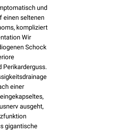
ymptomatisch und
uf einen seltenen
noms, kompliziert
ntation Wir
ardiogenen Schock
eriore
 Perikarderguss.
ssigkeitsdrainage
ch einer
eingekapseltes,
gusnerv ausgeht,
rzfunktion
as gigantische