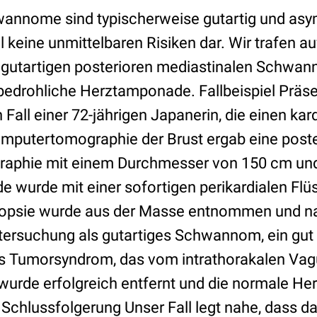
wannome sind typischerweise gutartig und as
el keine unmittelbaren Risiken dar. Wir trafen a
en gutartigen posterioren mediastinalen Schwan
bedrohliche Herztamponade. Fallbeispiel Präse
 Fall einer 72-jährigen Japanerin, die einen k
Computertomographie der Brust ergab eine post
raphie mit einem Durchmesser von 150 cm und
 wurde mit einer sofortigen perikardialen Flü
Biopsie wurde aus der Masse entnommen und na
tersuchung als gutartiges Schwannom, ein gut 
ndes Tumorsyndrom, das vom intrathorakalen Va
 wurde erfolgreich entfernt und die normale He
 Schlussfolgerung Unser Fall legt nahe, dass d