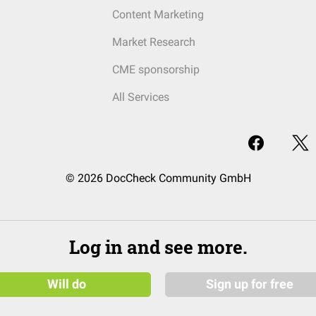
Content Marketing
Market Research
CME sponsorship
All Services
© 2026 DocCheck Community GmbH
Log in and see more.
Will do
Sign up for free