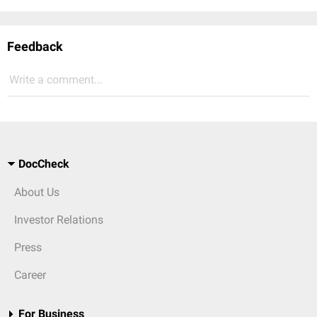
Feedback
Write a comment...
DocCheck
About Us
Investor Relations
Press
Career
For Business