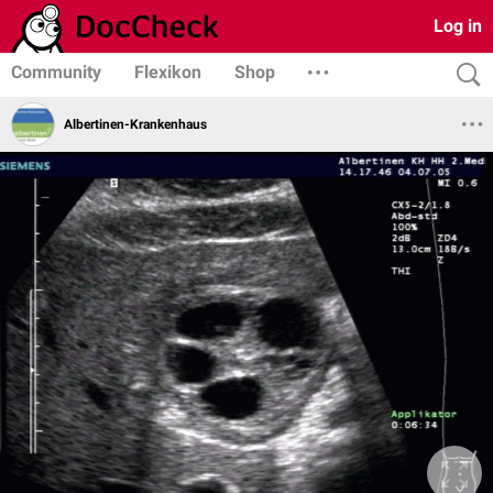
Log in
Community
Flexikon
Shop
Albertinen-Krankenhaus