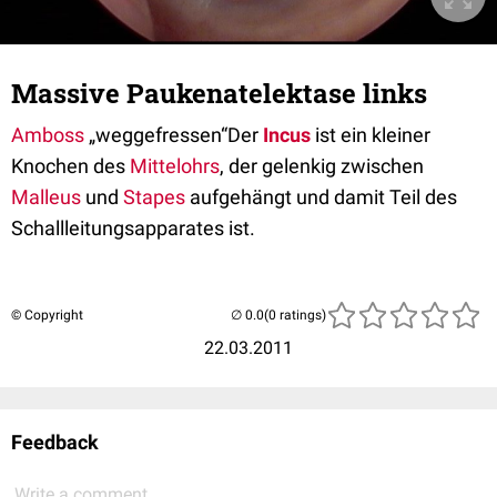
Massive Paukenatelektase links
Amboss
„weggefressen“Der
Incus
ist ein kleiner
Knochen des
Mittelohrs
, der gelenkig zwischen
Malleus
und
Stapes
aufgehängt und damit Teil des
Schallleitungsapparates ist.
© Copyright
(0 ratings)
22.03.2011
Feedback
Write a comment...