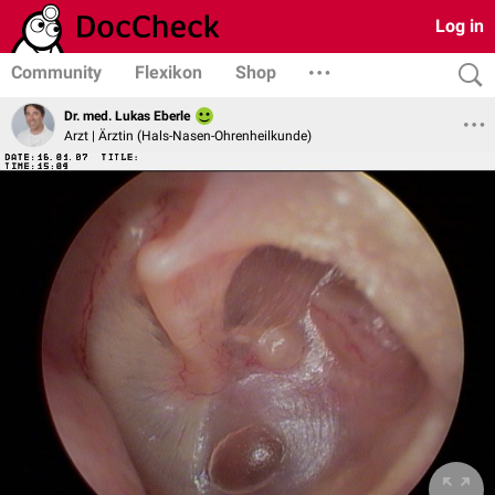
Log in
Community
Flexikon
Shop
Dr. med. Lukas Eberle
Arzt | Ärztin (Hals-Nasen-Ohrenheilkunde)