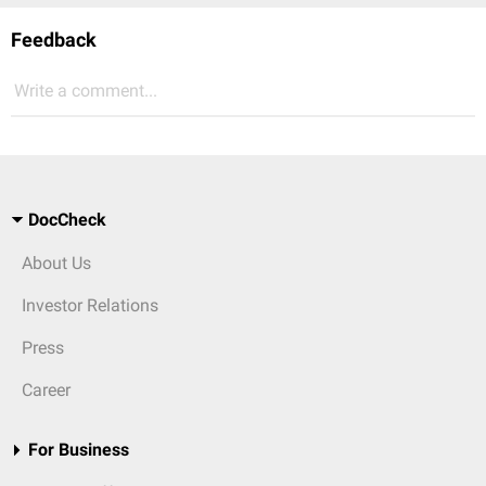
Feedback
Write a comment...
DocCheck
About Us
Investor Relations
Press
Career
For Business