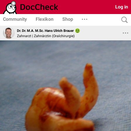
Log in
Community
Flexikon
Shop
Dr. Dr. M.A. M.Sc. Hans Ulrich Brauer
Zahnarzt | Zahnärztin (Oralchirurgie)