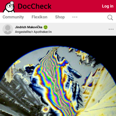
Log in
Community
Flexikon
Shop
Jindrich Makovička
Angestellte/r Apotheker/in