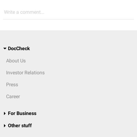
Write a comment...
DocCheck
About Us
Investor Relations
Press
Career
For Business
Other stuff