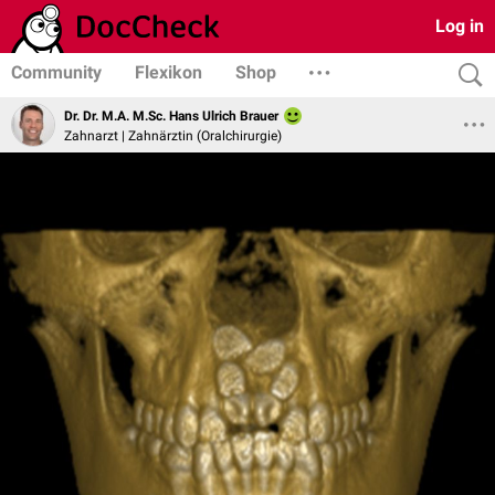
Log in
Community
Flexikon
Shop
Dr. Dr. M.A. M.Sc. Hans Ulrich Brauer
Zahnarzt | Zahnärztin (Oralchirurgie)