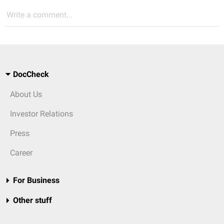
Write a comment...
DocCheck
About Us
Investor Relations
Press
Career
For Business
Other stuff