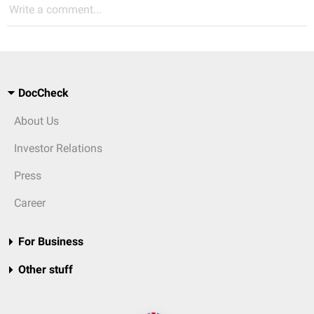
Write a comment...
DocCheck
About Us
Investor Relations
Press
Career
For Business
Other stuff