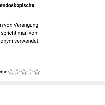
s endoskopische
m von Verengung
 spricht man von
ynonym verwendet.
atings)