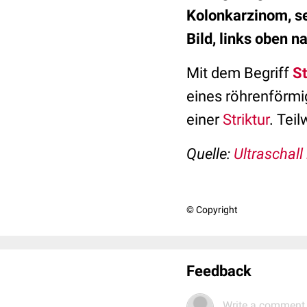
Kolonkarzinom, se
Bild, links oben 
Mit dem Begriff
S
eines röhrenförmi
einer
Striktur
. Tei
Quelle:
Ultraschall
© Copyright
Feedback
Write a comment.