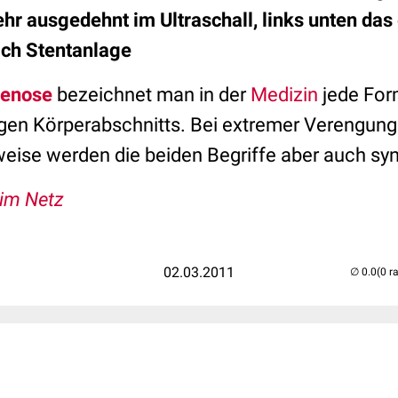
hr ausgedehnt im Ultraschall, links unten da
nach Stentanlage
tenose
bezeichnet man in der
Medizin
jede For
gen Körperabschnitts. Bei extremer Verengung
lweise werden die beiden Begriffe aber auch s
 im Netz
02.03.2011
(0 r
..