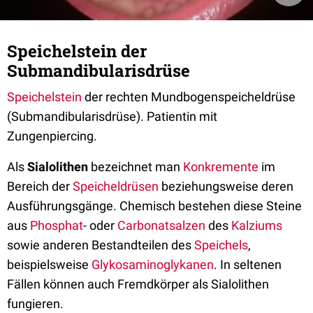
Speichelstein der
Submandibularisdrüse
Speichelstein
der rechten Mundbogenspeicheldrüse
(Submandibularisdrüse). Patientin mit
Zungenpiercing.
Als
Sialolithen
bezeichnet man
Konkremente
im
Bereich der
Speicheldrüsen
beziehungsweise deren
Ausführungsgänge. Chemisch bestehen diese Steine
aus
Phosphat
- oder
Carbonatsalzen
des
Kalziums
sowie anderen Bestandteilen des
Speichels
,
beispielsweise
Glykosaminoglykanen
. In seltenen
Fällen können auch Fremdkörper als Sialolithen
fungieren.