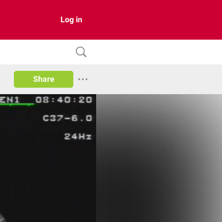
Log in
Share