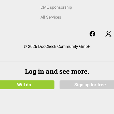
CME sponsorship
All Services
© 2026 DocCheck Community GmbH
Log in and see more.
Will do
Sign up for free