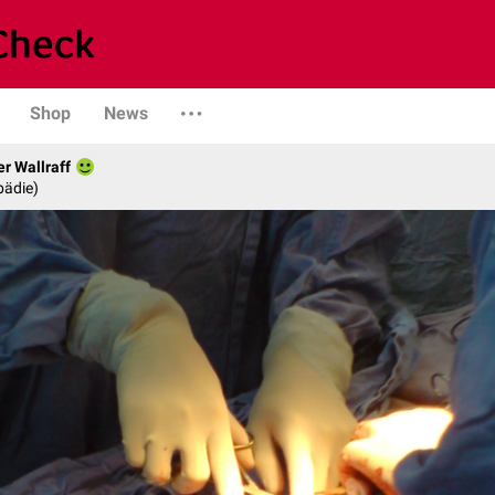
Shop
News
er Wallraff
pädie)