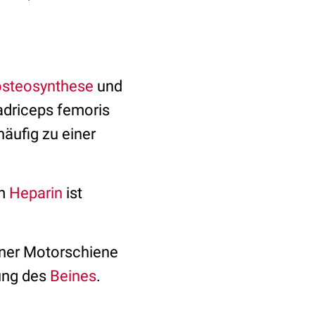
steosynthese
und
driceps femoris
äufig zu einer
em
Heparin
ist
ner Motorschiene
tung des
Beines
.