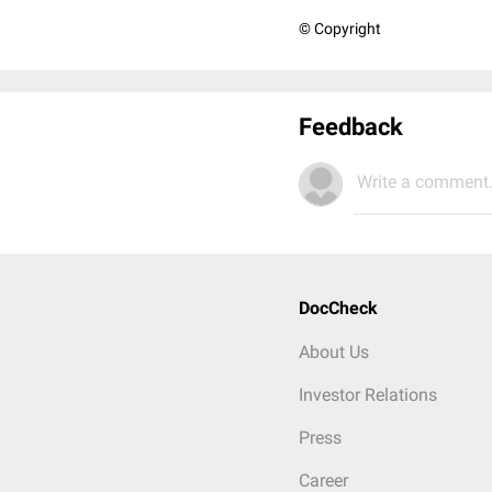
© Copyright
Feedback
Write a comment.
DocCheck
About Us
Investor Relations
Press
Career