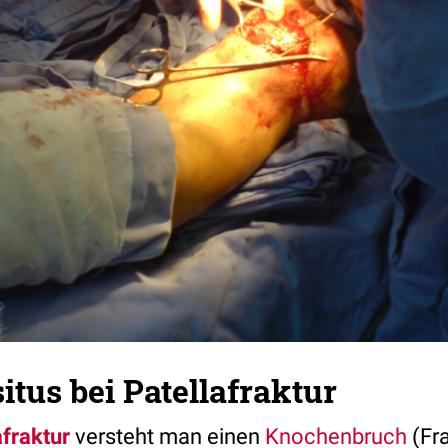
itus bei Patellafraktur
afraktur
versteht man einen
Knochenbruch
(Fra