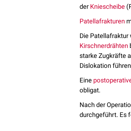
der
Kniescheibe
(P
Patellafrakturen
ma
Die Patellafraktur
Kirschnerdrähten
starke Zugkräfte a
Dislokation führen
Eine
postoperativ
obligat.
Nach der Operati
durchgeführt. Es f