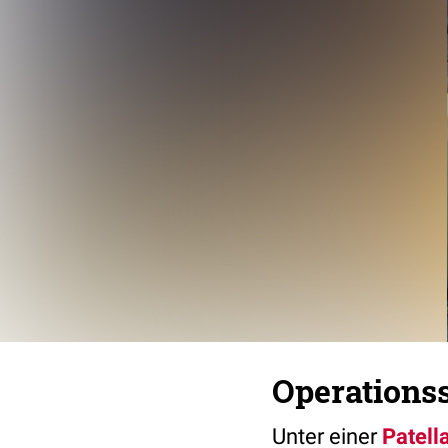
Operationss
Unter einer
Patell