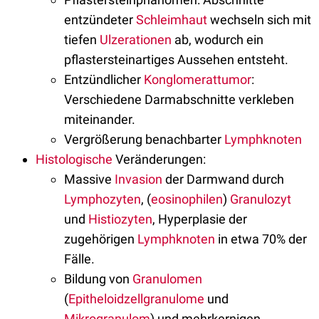
entzündeter
Schleimhaut
wechseln sich mit
tiefen
Ulzerationen
ab, wodurch ein
pflastersteinartiges Aussehen entsteht.
Entzündlicher
Konglomerattumor
:
Verschiedene Darmabschnitte verkleben
miteinander.
Vergrößerung benachbarter
Lymphknoten
Histologische
Veränderungen:
Massive
Invasion
der Darmwand durch
Lymphozyten
, (
eosinophilen
)
Granulozyt
und
Histiozyten
, Hyperplasie der
zugehörigen
Lymphknoten
in etwa 70% der
Fälle.
Bildung von
Granulomen
(
Epitheloidzellgranulome
und
Mikrogranulom
) und mehrkernigen