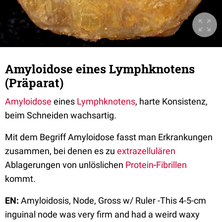
Amyloidose eines Lymphknotens
(Präparat)
Amyloidose
eines
Lymphknotens
, harte Konsistenz,
beim Schneiden wachsartig.
Mit dem Begriff Amyloidose fasst man Erkrankungen
zusammen, bei denen es zu
extrazellulären
Ablagerungen von unlöslichen
Protein
-
Fibrillen
kommt.
EN:
Amyloidosis, Node, Gross w/ Ruler -This 4-5-cm
inguinal node was very firm and had a weird waxy