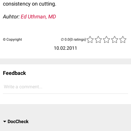
consistency on cutting.
Auhtor:
Ed Uthman, MD
© Copyright
(0 ratings)
10.02.2011
Feedback
Write a comment...
DocCheck