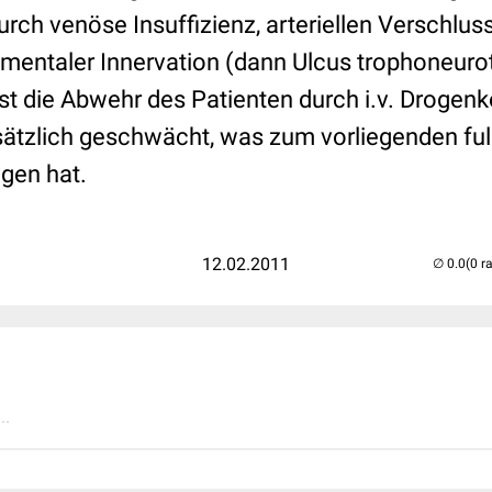
rch venöse Insuffizienz, arteriellen Verschlus
mentaler Innervation (dann Ulcus trophoneuroti
 ist die Abwehr des Patienten durch i.v. Droge
sätzlich geschwächt, was zum vorliegenden f
agen hat.
12.02.2011
(0 r
..