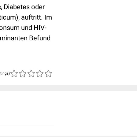
s, Diabetes oder
cum), auftritt. Im
nkonsum und HIV-
ulminanten Befund
atings)