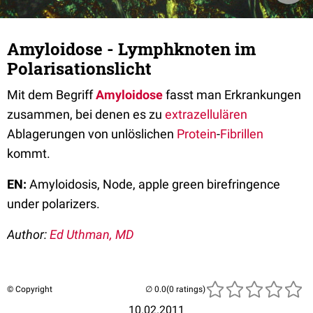
Amyloidose - Lymphknoten im
Polarisationslicht
Mit dem Begriff
Amyloidose
fasst man Erkrankungen
zusammen, bei denen es zu
extrazellulären
Ablagerungen von unlöslichen
Protein
-
Fibrillen
kommt.
EN:
Amyloidosis, Node, apple green birefringence
under polarizers.
Author:
Ed Uthman, MD
© Copyright
(0 ratings)
10.02.2011