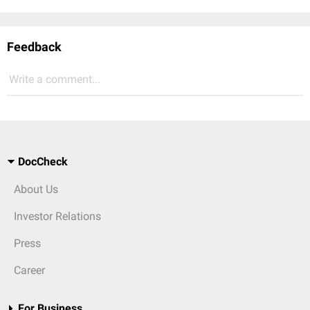
Feedback
Write a comment...
DocCheck
About Us
Investor Relations
Press
Career
For Business