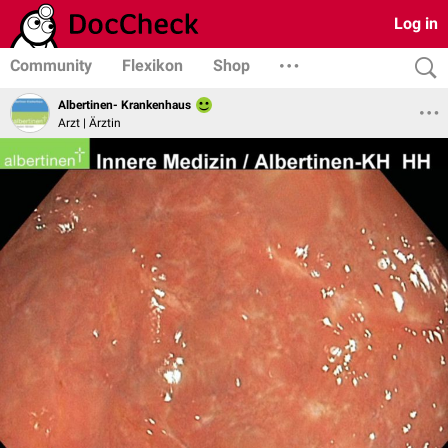
Log in
Community
Flexikon
Shop
Albertinen- Krankenhaus
Arzt | Ärztin