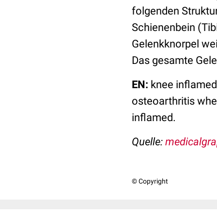
folgenden Struktu
Schienenbein (Tibi
Gelenkknorpel wei
Das gesamte Gelen
EN:
knee inflamed,
osteoarthritis wher
inflamed.
Quelle:
medicalgra
© Copyright