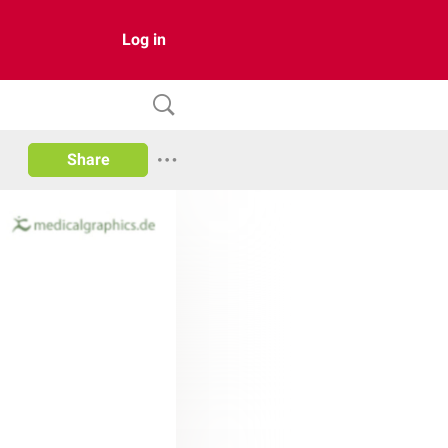
Log in
Share