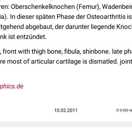
ren: Oberschenkelknochen (Femur), Wadenbein 
a). In dieser späten Phase der Osteoarthritis is
tgehend abgebaut, der darunter liegende Knoch
k ist entzündet.
 front with thigh bone, fibula, shinbone. late p
e most of articular cartilage is dismatled. join
phics.de
10.02.2011
(0 r