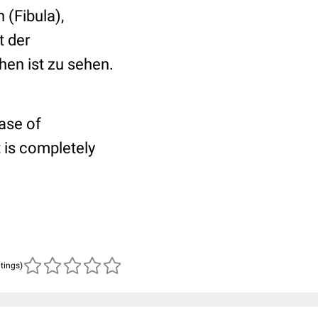
(Fibula),
t der
en ist zu sehen.
hase of
t is completely
atings)