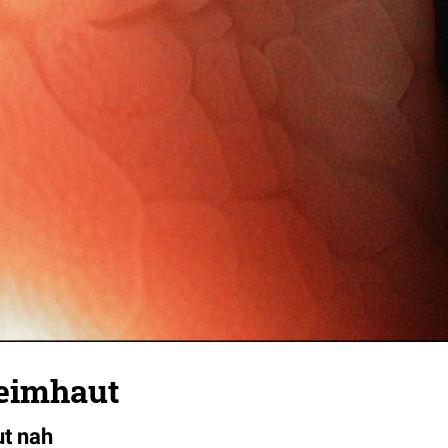
eimhaut
t nah