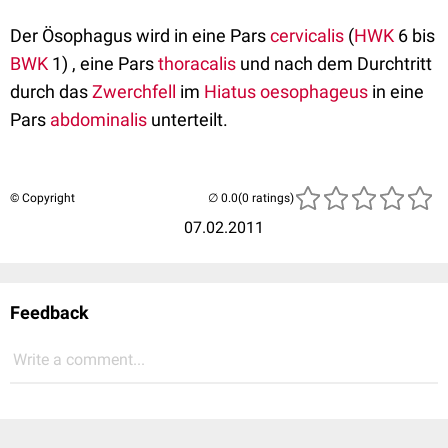
Der Ösophagus wird in eine Pars
cervicalis
(
HWK
6 bis
BWK
1) , eine Pars
thoracalis
und nach dem Durchtritt
durch das
Zwerchfell
im
Hiatus oesophageus
in eine
Pars
abdominalis
unterteilt.
© Copyright
(0 ratings)
07.02.2011
Feedback
Write a comment...