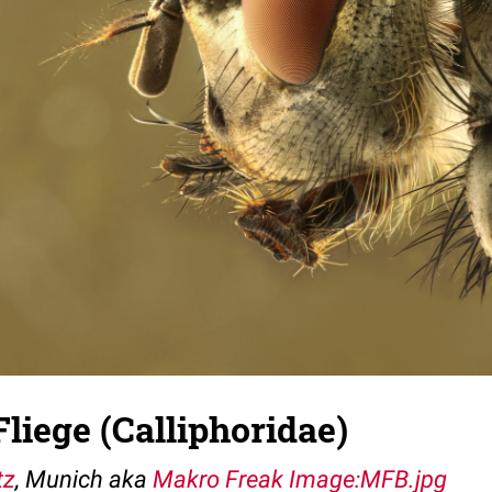
Fliege (Calliphoridae)
tz
, Munich aka
Makro Freak
Image:MFB.jpg