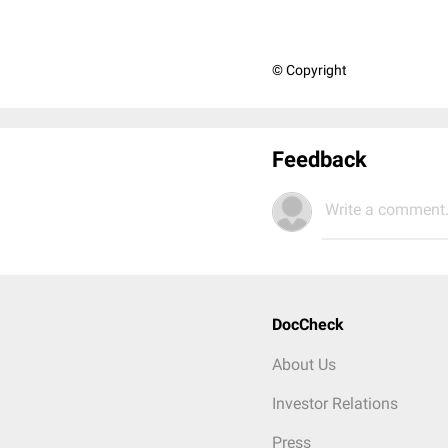
© Copyright
Feedback
Write a comment.
DocCheck
About Us
Investor Relations
Press