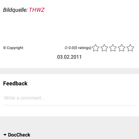
Bildquelle:
THWZ
© Copyright
(0 ratings)
03.02.2011
Feedback
Write a comment...
DocCheck