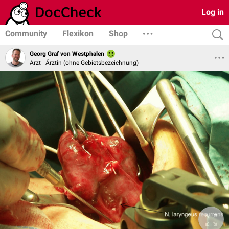
Log in
Community
Flexikon
Shop
Georg Graf von Westphalen
Arzt | Ärztin (ohne Gebietsbezeichnung)