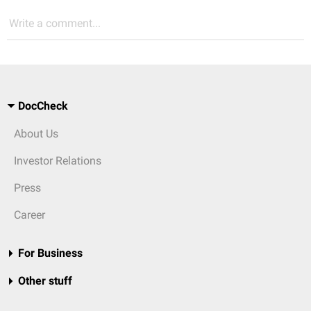
Write a comment...
DocCheck
About Us
Investor Relations
Press
Career
For Business
Other stuff